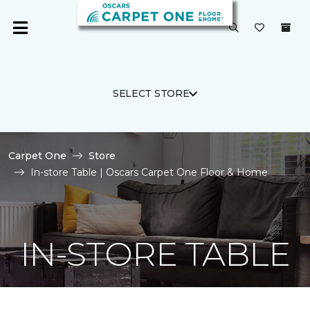
SELECT STORE
Carpet One
Store
In-store Table | Oscars Carpet One Floor & Home
IN-STORE TABLE