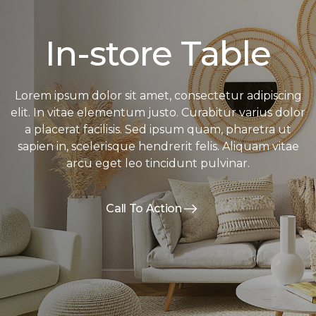
In-store Table
Lorem ipsum dolor sit amet, consectetur adipiscing
elit. In vitae elementum justo. Curabitur varius dolor
a placerat facilisis. Sed ipsum quam, pharetra ut
sapien in, scelerisque hendrerit felis. Aliquam vitae
arcu eget leo tincidunt pulvinar.
Call To Action